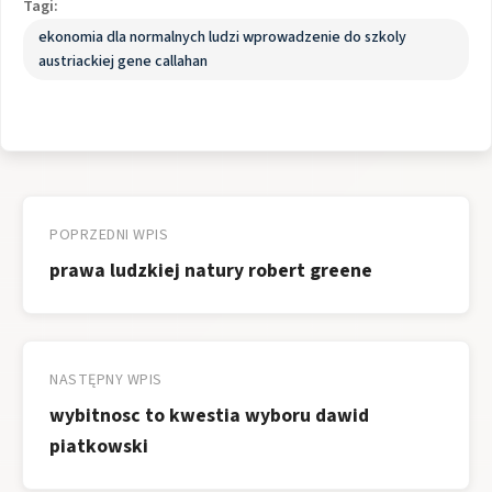
Tagi:
ekonomia dla normalnych ludzi wprowadzenie do szkoly
austriackiej gene callahan
Nawigacja
wpisu
POPRZEDNI WPIS
prawa ludzkiej natury robert greene
NASTĘPNY WPIS
wybitnosc to kwestia wyboru dawid
piatkowski