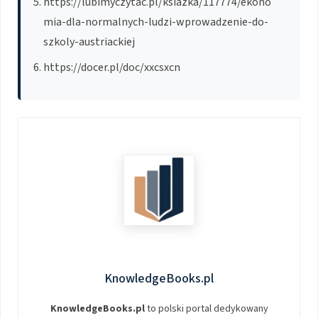
https://lubimyczytac.pl/ksiazka/117774/ekono
mia-dla-normalnych-ludzi-wprowadzenie-do-
szkoly-austriackiej
https://docer.pl/doc/xxcsxcn
KnowledgeBooks.pl
KnowledgeBooks.pl
to polski portal dedykowany