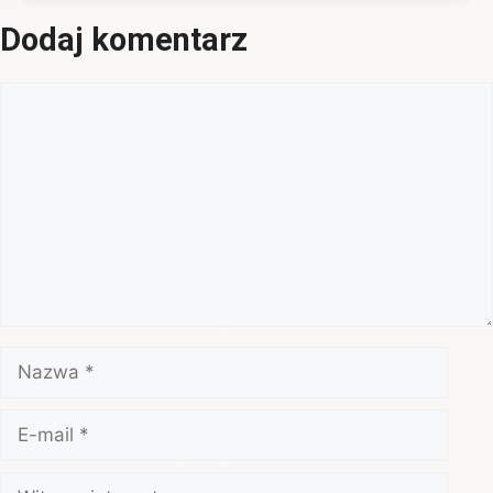
Dodaj komentarz
Komentarz
Nazwa
E-
mail
Witryna