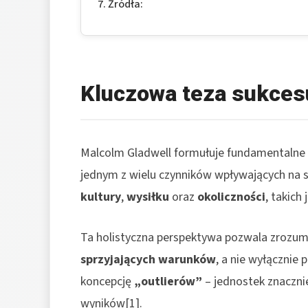
Źródła:
Kluczowa teza sukces
Malcolm Gladwell formułuje fundamentalne 
jednym z wielu czynników wpływających na su
kultury
,
wysiłku
oraz
okoliczności
, takich
Ta holistyczna perspektywa pozwala zrozumi
sprzyjających warunków
, a nie wyłącznie
koncepcję
„outlierów”
– jednostek znaczni
wyników[1].