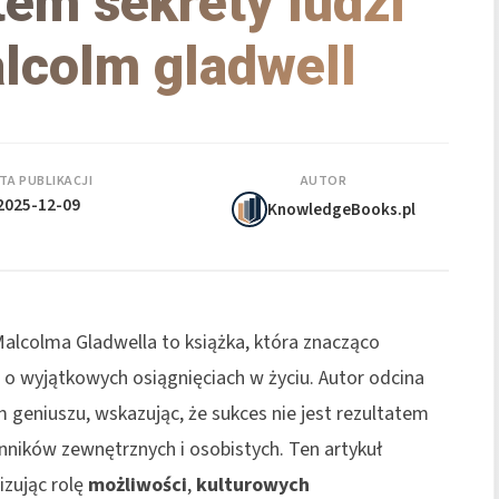
em sekrety ludzi
lcolm gladwell
TA PUBLIKACJI
AUTOR
2025-12-09
KnowledgeBooks.pl
alcolma Gladwella to książka, która znacząco
 o wyjątkowych osiągnięciach w życiu. Autor odcina
eniuszu, wskazując, że sukces nie jest rezultatem
ynników zewnętrznych i osobistych. Ten artykuł
izując rolę
możliwości
,
kulturowych