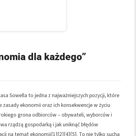
onomia dla każdego”
a Sowella to jedna z najważniejszych pozycji, które
ne zasady ekonomii oraz ich konsekwencje w życiu
rokiego grona odbiorców – obywateli, wyborców i
awa rządzą gospodarką i jak uniknąć błędów
cji na temat ekonomii[1][2][4][5]. To nie tylko sucha