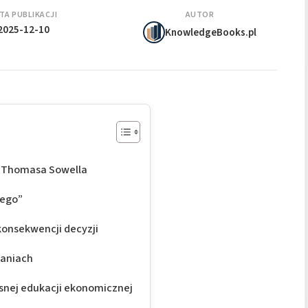
TA PUBLIKACJI
AUTOR
2025-12-10
KnowledgeBooks.pl
” Thomasa Sowella
dego”
onsekwencji decyzji
daniach
snej edukacji ekonomicznej