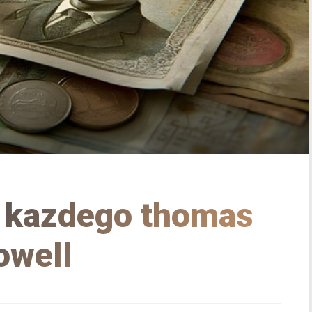
 kazdego thomas
owell