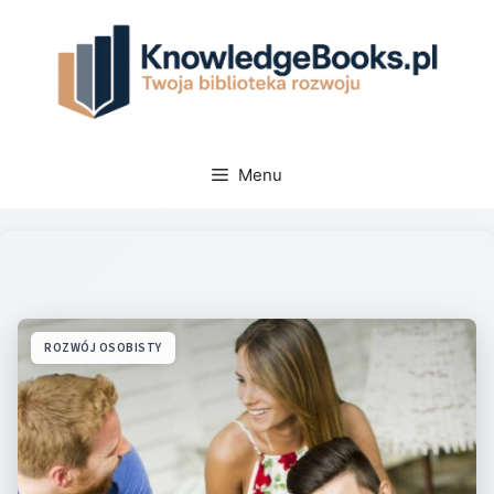
Przejdź
do
treści
Menu
ROZWÓJ OSOBISTY