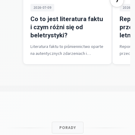
›
2026-07-09
2026-0
Co to jest literatura faktu
Repo
i czym różni się od
prze
beletrystyki?
letn
Literatura faktu to piśmiennictwo oparte
Reporta
na autentycznych zdarzeniach i
przeczy
postaciach, które zobowiązuje się do
wypoczy
przedstawiania prawdy, podczas gdy
oparteg
beletrystyka kreuje...
rekomend
prezentu
PORADY