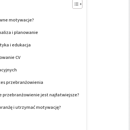
łówne motywacje?
naliza i planowanie
yka i edukacja
sowanie CV
acyjnych
ces przebranżowienia
e przebranżowienie jest najłatwiejsze?
branżę i utrzymać motywację?