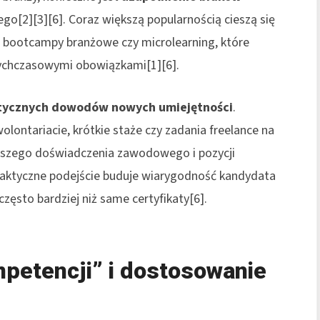
go[2][3][6]. Coraz większą popularnością cieszą się
ty, bootcampy branżowe czy microlearning, które
tychczasowymi obowiązkami[1][6].
ktycznych dowodów nowych umiejętności
.
wolontariacie, krótkie staże czy zadania freelance na
rwszego doświadczenia zawodowego i pozycji
raktyczne podejście buduje wiarygodność kandydata
 często bardziej niż same certyfikaty[6].
petencji” i dostosowanie