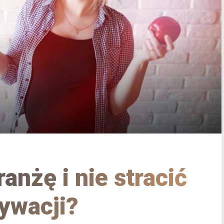
anżę i nie stracić
ywacji?