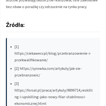
atutów pozwalają skutecznie realizować cele zawodowe
bez obaw o porażkę czy odrzucenie na rynku pracy.
Źródła:
[1]
https://ciekawecv.pl/blog/przebranzowienie-i-
przekwalifikowanie/
[2] https://syrowka.com/artykuly/jak-sie-
przebranzowic/
[3]
https://forsal.pl/praca/artykuly/9899714,reskilli
ng-i-upskilling-jako-nowy-filar-stabilnosci-
ekonomicznej.html