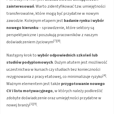
zainteresowań
. Warto zidentyfikować tzw. umiejętności
transferowalne, które mogą być przydatne w nowym
zawodzie. Kolejnym etapem jest
badanie rynku i wybór
nowego kierunku
– sprawdzenie, które sektory są
perspektywiczne i poszukują pracowników z naszym
[7][8]
doświadczeniem życiowym
.
Następny krok to
wybór odpowiednich szkoleń lub
studiów podyplomowych
. Dużym atutem jest możliwość
uczestnictwa w kursach czy studiach bez konieczności
[4]
rezygnowania z pracy etatowej, co minimalizuje ryzyko
.
Ważnym elementem jest także
przygotowanie nowego
CV i listu motywacyjnego
, w których należy podkreślić
zdobyte doświadczenie oraz umiejętności przydatne w
[1][9]
nowej branży
.