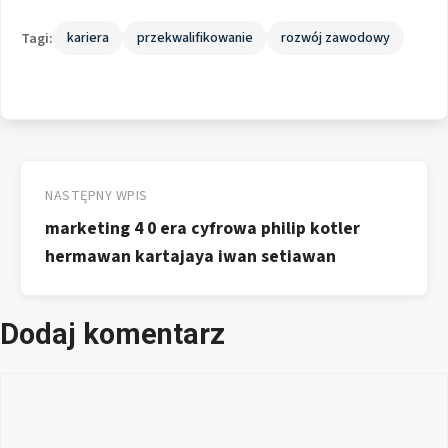
Tagi:
kariera
przekwalifikowanie
rozwój zawodowy
Nawigacja
wpisu
NASTĘPNY WPIS
marketing 4 0 era cyfrowa philip kotler
hermawan kartajaya iwan setiawan
Dodaj komentarz
Komentarz