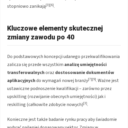
[3][6]
stopniowo zanikają
.
Kluczowe elementy skutecznej
zmiany zawodu po 40
Do podstawowych koncepcji udanego przekwalifikowania
zalicza się przede wszystkim
analizę umiejętności
transferowalnych
oraz
dostosowanie dokumentów
[7][9]
aplikacyjnych
do wymagań nowej branży
. Ważne jest
ustawiczne podnoszenie kwalifikacji – zarówno przez
upskilling (rozwijanie obecnych umiejętności) jak i
[3]
reskilling (całkowite zdobycie nowych)
.
Konieczne jest także badanie rynku pracy aby świadomie
wybrać najlepiej dopasowany sektor. Zmiany w