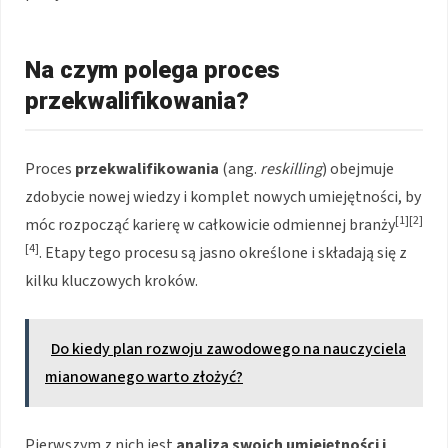
Na czym polega proces
przekwalifikowania?
Proces
przekwalifikowania
(ang.
reskilling
) obejmuje
zdobycie nowej wiedzy i komplet nowych umiejętności, by
[1][2]
móc rozpocząć karierę w całkowicie odmiennej branży
[4]
. Etapy tego procesu są jasno określone i składają się z
kilku kluczowych kroków.
Do kiedy plan rozwoju zawodowego na nauczyciela
mianowanego warto złożyć?
Pierwszym z nich jest
analiza swoich umiejętności i