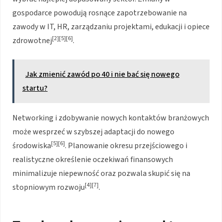
gospodarce powodują rosnące zapotrzebowanie na
zawody w IT, HR, zarządzaniu projektami, edukacji i opiece
[2][5][6]
zdrowotnej
.
Jak zmienić zawód po 40 i nie bać się nowego
startu?
Networking i zdobywanie nowych kontaktów branżowych
może wesprzeć w szybszej adaptacji do nowego
[5][6]
środowiska
. Planowanie okresu przejściowego i
realistyczne określenie oczekiwań finansowych
minimalizuje niepewność oraz pozwala skupić się na
[4][7]
stopniowym rozwoju
.