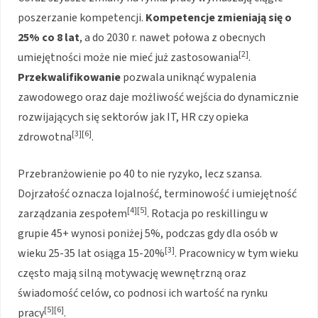
poszerzanie kompetencji.
Kompetencje zmieniają się o
25% co 8 lat
, a do 2030 r. nawet połowa z obecnych
[2]
umiejętności może nie mieć już zastosowania
.
Przekwalifikowanie
pozwala uniknąć wypalenia
zawodowego oraz daje możliwość wejścia do dynamicznie
rozwijających się sektorów jak IT, HR czy opieka
[3][6]
zdrowotna
.
Przebranżowienie po 40 to nie ryzyko, lecz szansa.
Dojrzałość oznacza lojalność, terminowość i umiejętność
[4][5]
zarządzania zespołem
. Rotacja po reskillingu w
grupie 45+ wynosi poniżej 5%, podczas gdy dla osób w
[3]
wieku 25-35 lat osiąga 15-20%
. Pracownicy w tym wieku
często mają silną motywację wewnętrzną oraz
świadomość celów, co podnosi ich wartość na rynku
[5][6]
pracy
.