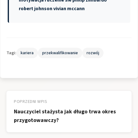
robert johnson vivian mccann
Tagi:
kariera
przekwalifikowanie
rozwój
Nawigacja
wpisu
POPRZEDNI WPIS
Nauczyciel stażysta jak długo trwa okres
przygotowawczy?