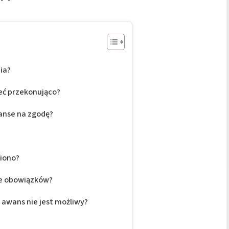
ia?
eć przekonująco?
zanse na zgodę?
iono?
ie obowiązków?
 awans nie jest możliwy?