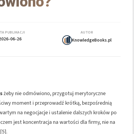
ówiono?
TA PUBLIKACJI
AUTOR
2026-06-26
KnowledgeBooks.pl
s
żeby nie odmówiono, przygotuj merytoryczne
ściwy moment i przeprowadź krótką, bezpośrednią
artym na negocjacje i ustalenie dalszych kroków po
uczem jest koncentracja na wartości dla firmy, nie na
[5].