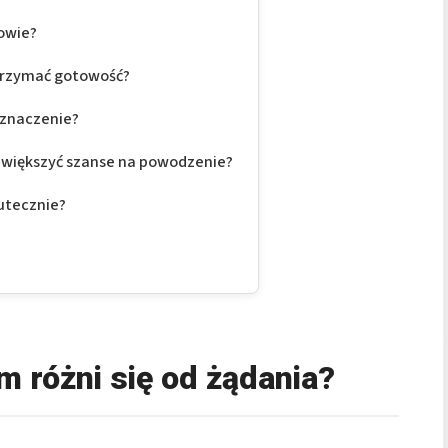
owie?
utrzymać gotowość?
 znaczenie?
zwiększyć szanse na powodzenie?
utecznie?
m różni się od żądania?