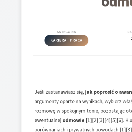
odm
KATEGORIA
DA
KARIERA I PRACA
Jeśli zastanawiasz się,
jak poprosić o awan
argumenty oparte na wynikach, wybierz wła
rozmowę w spokojnym tonie, pozostając otw
ewentualnej
odmowie
[1][2][3][4][5][6]. Kl
porównaniach i prywatnych powodach [1][3]