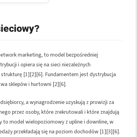
sieciowy?
 network marketing, to model bezpośredniej
rybucji i opiera się na sieci niezależnych
trukturę [1][2][6]. Fundamentem jest dystrybucja
wa sklepów i hurtowni [2][6].
dsiębiorcy, a wynagrodzenie uzyskują z prowizji za
go przez osoby, które zrekrutowali i które znajdują
rzy to model wielopoziomowy z upline i downline, w
edaży przekładają się na poziom dochodów [1][3][6].