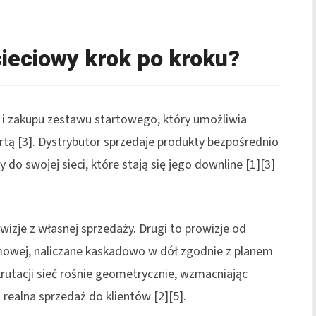
sieciowy krok po kroku?
ji i zakupu zestawu startowego, który umożliwia
ertą [3]. Dystrybutor sprzedaje produkty bezpośrednio
do swojej sieci, które stają się jego downline [1][3]
izje z własnej sprzedaży. Drugi to prowizje od
mowej, naliczane kaskadowo w dół zgodnie z planem
rutacji sieć rośnie geometrycznie, wzmacniając
 realna sprzedaż do klientów [2][5].