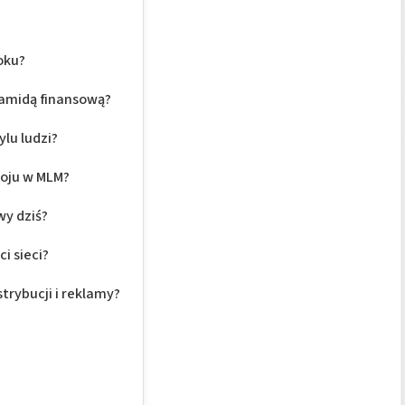
oku?
ramidą finansową?
lu ludzi?
woju w MLM?
wy dziś?
i sieci?
trybucji i reklamy?