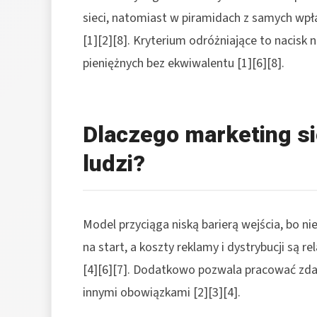
sieci, natomiast w piramidach z samych wp
[1][2][8]. Kryterium odróżniające to nacisk
pieniężnych bez ekwiwalentu [1][6][8].
Dlaczego marketing si
ludzi?
Model przyciąga niską barierą wejścia, bo 
na start, a koszty reklamy i dystrybucji są r
[4][6][7]. Dodatkowo pozwala pracować zdaln
innymi obowiązkami [2][3][4].