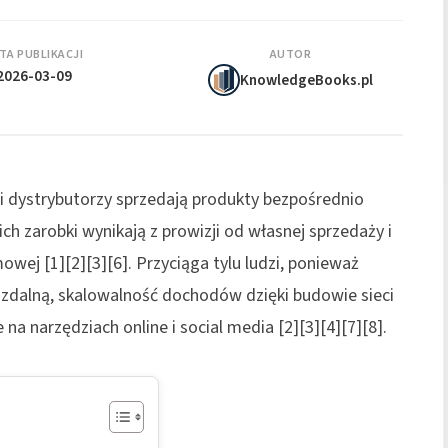
TA PUBLIKACJI
AUTOR
2026-03-09
KnowledgeBooks.pl
ni dystrybutorzy sprzedają produkty bezpośrednio
ch zarobki wynikają z prowizji od własnej sprzedaży i
wej [1][2][3][6]. Przyciąga tylu ludzi, ponieważ
cę zdalną, skalowalność dochodów dzięki budowie sieci
 na narzędziach online i social media [2][3][4][7][8].