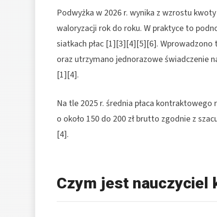
Podwyżka w 2026 r. wynika z wzrostu kwoty
waloryzacji rok do roku. W praktyce to podn
siatkach płac [1][3][4][5][6]. Wprowadzono 
oraz utrzymano jednorazowe świadczenie na
[1][4].
Na tle 2025 r. średnia płaca kontraktowego ro
o około 150 do 200 zł brutto zgodnie z sza
[4].
Czym jest nauczyciel