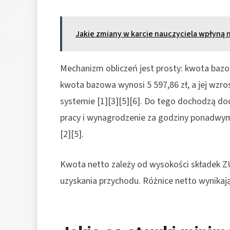
Jakie zmiany w karcie nauczyciela wpłyną
Mechanizm obliczeń jest prosty: kwota bazo
kwota bazowa wynosi 5 597,86 zł, a jej wzro
systemie [1][3][5][6]. Do tego dochodzą dod
pracy i wynagrodzenie za godziny ponadwy
[2][5].
Kwota netto zależy od wysokości składek ZUS
uzyskania przychodu. Różnice netto wynikają 