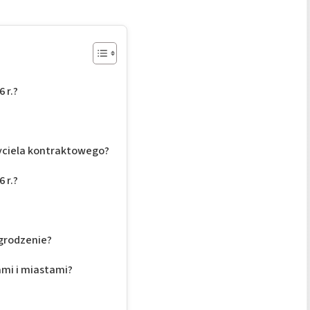
 r.?
yciela kontraktowego?
 r.?
agrodzenie?
ami i miastami?