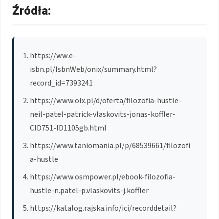
Źródła:
https://ww.e-
isbn.pl/IsbnWeb/onix/summary.html?
record_id=7393241
https://www.olx.pl/d/oferta/filozofia-hustle-
neil-patel-patrick-vlaskovits-jonas-koffler-
CID751-ID1105gb.html
https://www.taniomania.pl/p/68539661/filozofi
a-hustle
https://www.osmpower.pl/ebook-filozofia-
hustle-n.patel-p.vlaskovits-j.koffler
https://katalog.rajska.info/ici/recorddetail?