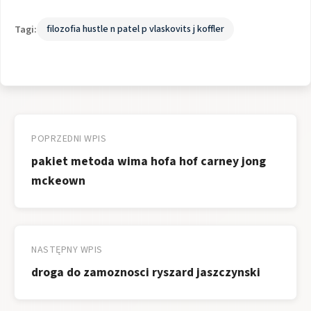
Tagi:
filozofia hustle n patel p vlaskovits j koffler
Nawigacja
wpisu
POPRZEDNI WPIS
pakiet metoda wima hofa hof carney jong
mckeown
NASTĘPNY WPIS
droga do zamoznosci ryszard jaszczynski