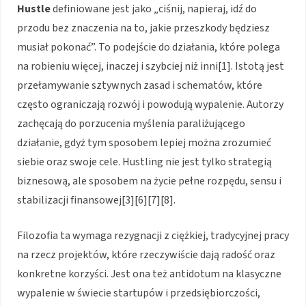
Hustle
definiowane jest jako „ciśnij, napieraj, idź do
przodu bez znaczenia na to, jakie przeszkody będziesz
musiał pokonać”. To podejście do działania, które polega
na robieniu więcej, inaczej i szybciej niż inni[1]. Istotą jest
przełamywanie sztywnych zasad i schematów, które
często ograniczają rozwój i powodują wypalenie. Autorzy
zachęcają do porzucenia myślenia paraliżującego
działanie, gdyż tym sposobem lepiej można zrozumieć
siebie oraz swoje cele. Hustling nie jest tylko strategią
biznesową, ale sposobem na życie pełne rozpędu, sensu i
stabilizacji finansowej[3][6][7][8].
Filozofia ta wymaga rezygnacji z ciężkiej, tradycyjnej pracy
na rzecz projektów, które rzeczywiście dają radość oraz
konkretne korzyści. Jest ona też antidotum na klasyczne
wypalenie w świecie startupów i przedsiębiorczości,