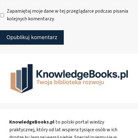
internetowa
Zapamiętaj moje dane w tej przeglądarce podczas pisania
kolejnych komentarzy.
KnowledgeBooks.pl
to polski portal wiedzy
praktycznej, który od lat wspiera tysiące osób w ich
drodze ku lepszej wersji siebie. Specjalizujemy się w