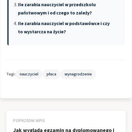
Ile zarabia nauczyciel w przedszkolu
państwowym i od czego to zależy?
Ile zarabia nauczyciel w podstawówce i czy
to wystarcza na życie?
Tagi:
nauczyciel
płaca
wynagrodzenie
Nawigacja
wpisu
POPRZEDNI WPIS
Jak wygląda egzamin na dyplomowanego i