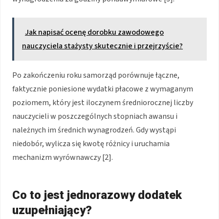
Jak napisać ocenę dorobku zawodowego
nauczyciela stażysty skutecznie i przejrzyście?
Po zakończeniu roku samorząd porównuje łączne,
faktycznie poniesione wydatki płacowe z wymaganym
poziomem, który jest iloczynem średniorocznej liczby
nauczycieli w poszczególnych stopniach awansu i
należnych im średnich wynagrodzeń. Gdy wystąpi
niedobór, wylicza się kwotę różnicy i uruchamia
mechanizm wyrównawczy [2].
Co to jest jednorazowy dodatek
uzupełniający?