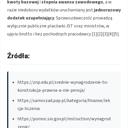
kwoty bazowej
i
stopnia awansu zawodowego
, a w
razie niedoboru wydatków uruchamiany jest
jednorazowy
dodatek uzupełniający
. Sprawozdawczość prowadzą
wyłącznie publiczne placówki JST oraz ministrów, w
ujęciu brutto i bez pochodnych pracodawcy [1][2][3][4][5].
Źródła:
https://znp.edu.pl/srednie-wynagrodzenie-to-
konstrukcja-prawna-a-nie-pensja/
https://samorzad.pap.pl/kategoria/finanse/lek
cja-liczenia
https://pomoc.sio.gov.pl/instruction/wynagrod
zenie/