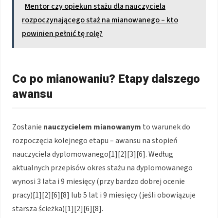
Mentor czy opiekun stażu dla nauczyciela
rozpoczynającego staż na mianowanego – kto
powinien pełnić tę rolę?
Co po mianowaniu? Etapy dalszego
awansu
Zostanie
nauczycielem mianowanym
to warunek do
rozpoczęcia kolejnego etapu – awansu na stopień
nauczyciela dyplomowanego[1][2][3][6]. Według
aktualnych przepisów okres stażu na dyplomowanego
wynosi 3 lata i 9 miesięcy (przy bardzo dobrej ocenie
pracy)[1][2][6][8] lub 5 lat i 9 miesięcy (jeśli obowiązuje
starsza ścieżka)[1][2][6][8].