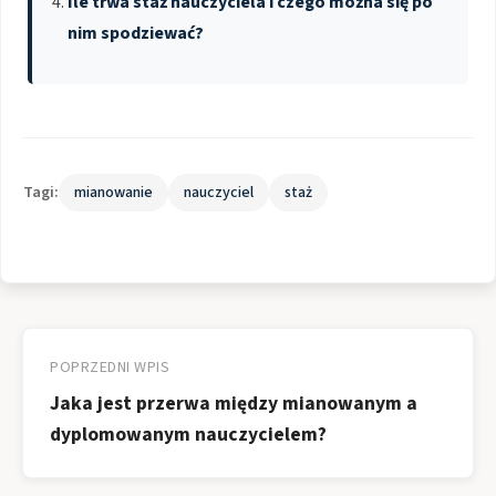
Ile trwa staż nauczyciela i czego można się po
nim spodziewać?
Tagi:
mianowanie
nauczyciel
staż
Nawigacja
wpisu
POPRZEDNI WPIS
Jaka jest przerwa między mianowanym a
dyplomowanym nauczycielem?