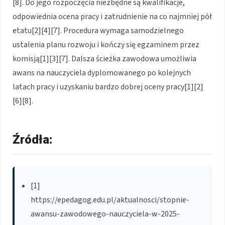
[8]. Do jego rozpoczęcia niezbędne są kwalifikacje,
odpowiednia ocena pracy i zatrudnienie na co najmniej pół
etatu[2][4][7]. Procedura wymaga samodzielnego
ustalenia planu rozwoju i kończy się egzaminem przez
komisją[1][3][7]. Dalsza ścieżka zawodowa umożliwia
awans na nauczyciela dyplomowanego po kolejnych
latach pracy i uzyskaniu bardzo dobrej oceny pracy[1][2]
[6][8].
Źródła:
[1]
https://epedagog.edu.pl/aktualnosci/stopnie-
awansu-zawodowego-nauczyciela-w-2025-