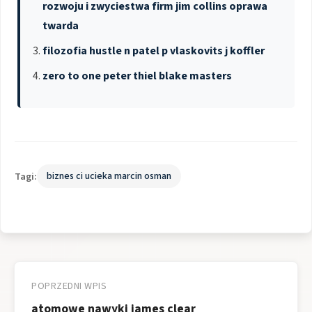
rozwoju i zwyciestwa firm jim collins oprawa
twarda
filozofia hustle n patel p vlaskovits j koffler
zero to one peter thiel blake masters
Tagi:
biznes ci ucieka marcin osman
Nawigacja
wpisu
POPRZEDNI WPIS
atomowe nawyki james clear