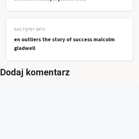
NASTĘPNY WPIS
en outliers the story of success malcolm
gladwell
Dodaj komentarz
Komentarz