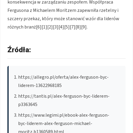
konsekwencja w zarządzaniu zespołem. Współpraca
Fergusona z Michaelem Moritzem zapewniła rzetelny i
szczery przekaz, który może stanowić wzór dla liderów
różnych branż[6][1][2][3][4][5][7][8][9].
Źródła:
https://allegro.pl/oferta/alex-ferguson-byc-
liderem-13622968185
https://tantis.pl/alex-ferguson-byc-liderem-
p3363645
https://www.legimi.pl/ebook-alex-ferguson-
byc-liderem-alex-ferguson-michael-
moritz,b1360589.html