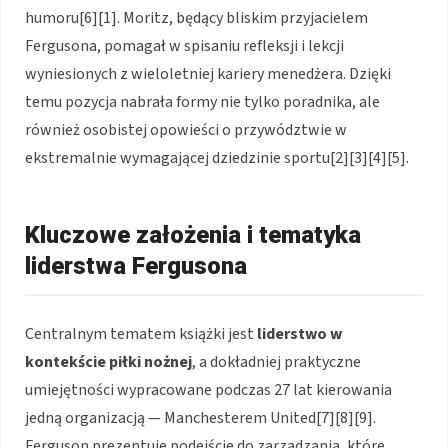
humoru[6][1]. Moritz, będący bliskim przyjacielem
Fergusona, pomagał w spisaniu refleksji i lekcji
wyniesionych z wieloletniej kariery menedżera. Dzięki
temu pozycja nabrała formy nie tylko poradnika, ale
również osobistej opowieści o przywództwie w
ekstremalnie wymagającej dziedzinie sportu[2][3][4][5].
Kluczowe założenia i tematyka
liderstwa Fergusona
Centralnym tematem książki jest
liderstwo w
kontekście piłki nożnej
, a dokładniej praktyczne
umiejętności wypracowane podczas 27 lat kierowania
jedną organizacją — Manchesterem United[7][8][9].
Ferguson prezentuje podejście do zarządzania, które