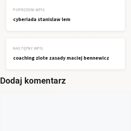
wpisu
POPRZEDNI WPIS
cyberiada stanislaw lem
NASTĘPNY WPIS
coaching zlote zasady maciej bennewicz
Dodaj komentarz
Komentarz