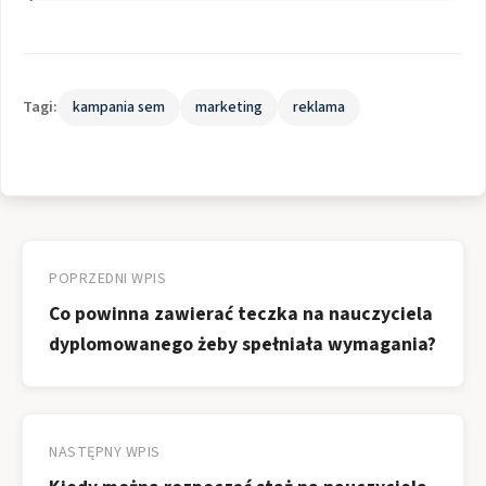
Tagi:
kampania sem
marketing
reklama
Nawigacja
wpisu
POPRZEDNI WPIS
Co powinna zawierać teczka na nauczyciela
dyplomowanego żeby spełniała wymagania?
NASTĘPNY WPIS