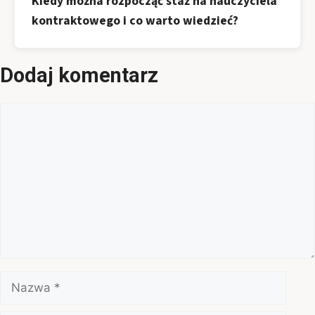
Kiedy można rozpocząć staż na nauczyciela
kontraktowego i co warto wiedzieć?
Dodaj komentarz
Komentarz
Nazwa