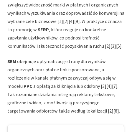
zwiększyć widoczność marki w płatnych i organicznych
wynikach wyszukiwania oraz doprowadzić do konwersji na
wybrane cele biznesowe [1][2][4][9]. W praktyce oznacza
to promocję w
SERP
, która reaguje na konkretne
zapytania użytkowników, co podnosi trafność
komunikatów i skuteczność pozyskiwania ruchu [2][3][5].
SEM
obejmuje optymalizację strony dla wyników
organicznych oraz płatne linki sponsorowane, a
rozliczenie w kanale płatnym zazwyczaj odbywa się w
modelu
PPC
z opłatą za kliknięcia lub odsłony [3][4][7].
Tak rozumiane działania integrują reklamy tekstowe,
graficzne i wideo, z możliwością precyzyjnego
targetowania odbiorców także według lokalizacji [2][8].