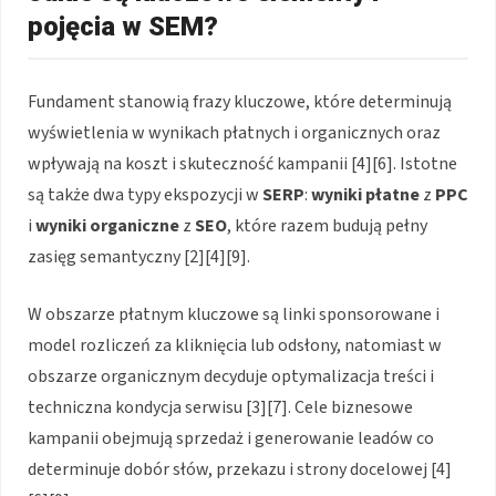
pojęcia w SEM?
Fundament stanowią frazy kluczowe, które determinują
wyświetlenia w wynikach płatnych i organicznych oraz
wpływają na koszt i skuteczność kampanii [4][6]. Istotne
są także dwa typy ekspozycji w
SERP
:
wyniki płatne
z
PPC
i
wyniki organiczne
z
SEO
, które razem budują pełny
zasięg semantyczny [2][4][9].
W obszarze płatnym kluczowe są linki sponsorowane i
model rozliczeń za kliknięcia lub odsłony, natomiast w
obszarze organicznym decyduje optymalizacja treści i
techniczna kondycja serwisu [3][7]. Cele biznesowe
kampanii obejmują sprzedaż i generowanie leadów co
determinuje dobór słów, przekazu i strony docelowej [4]