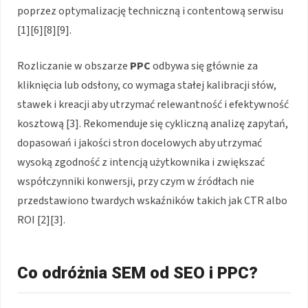
poprzez optymalizację techniczną i contentową serwisu
[1][6][8][9].
Rozliczanie w obszarze
PPC
odbywa się głównie za
kliknięcia lub odsłony, co wymaga stałej kalibracji słów,
stawek i kreacji aby utrzymać relewantność i efektywność
kosztową [3]. Rekomenduje się cykliczną analizę zapytań,
dopasowań i jakości stron docelowych aby utrzymać
wysoką zgodność z intencją użytkownika i zwiększać
współczynniki konwersji, przy czym w źródłach nie
przedstawiono twardych wskaźników takich jak CTR albo
ROI [2][3].
Co odróżnia SEM od SEO i PPC?