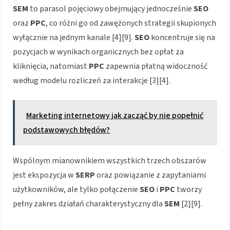
SEM
to parasol pojęciowy obejmujący jednocześnie
SEO
oraz
PPC
, co różni go od zawężonych strategii skupionych
wyłącznie na jednym kanale [4][9].
SEO
koncentruje się na
pozycjach w wynikach organicznych bez opłat za
kliknięcia, natomiast
PPC
zapewnia płatną widoczność
według modelu rozliczeń za interakcje [3][4].
Marketing internetowy jak zacząć by nie popełnić
podstawowych błędów?
Wspólnym mianownikiem wszystkich trzech obszarów
jest ekspozycja w
SERP
oraz powiązanie z zapytaniami
użytkowników, ale tylko połączenie
SEO
i
PPC
tworzy
pełny zakres działań charakterystyczny dla
SEM
[2][9].