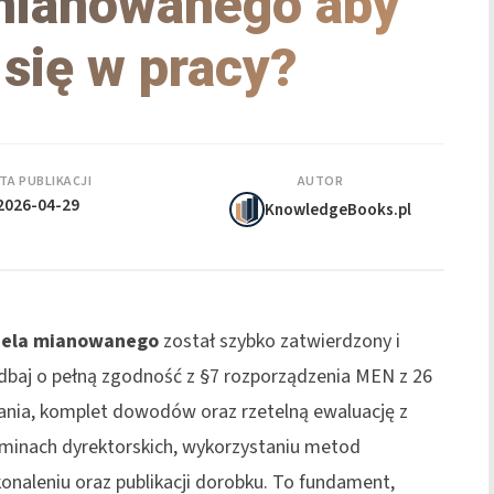
mianowanego aby
 się w pracy?
TA PUBLIKACJI
AUTOR
2026-04-29
KnowledgeBooks.pl
iela mianowanego
został szybko zatwierdzony i
dbaj o pełną zgodność z §7 rozporządzenia MEN z 26
iałania, komplet dowodów oraz rzetelną ewaluację z
rminach dyrektorskich, wykorzystaniu metod
onaleniu oraz publikacji dorobku. To fundament,