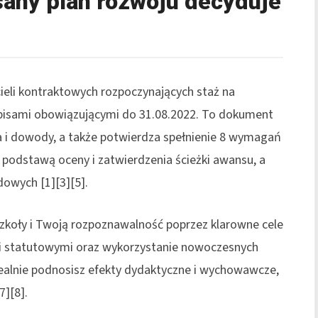
sany plan rozwoju decyduje
ieli kontraktowych rozpoczynających staż na
pisami obowiązującymi do 31.08.2022. To dokument
nia i dowody, a także potwierdza spełnienie 8 wymagań
 podstawą oceny i zatwierdzenia ścieżki awansu, a
owych [1][3][5].
szkoły i Twoją rozpoznawalność poprzez klarowne cele
mi statutowymi oraz wykorzystanie nowoczesnych
 realnie podnosisz efekty dydaktyczne i wychowawcze,
7][8].