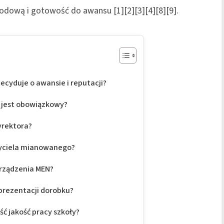
wodową i gotowość do awansu [1][2][3][4][8][9].
ecyduje o awansie i reputacji?
n jest obowiązkowy?
dyrektora?
zyciela mianowanego?
orządzenia MEN?
prezentacji dorobku?
ść jakość pracy szkoły?