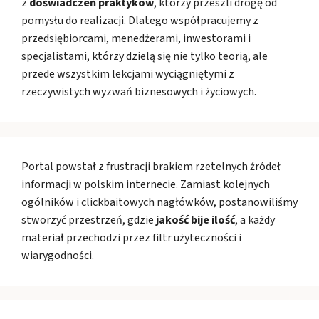
z
doświadczeń praktyków
, którzy przeszli drogę od
pomysłu do realizacji. Dlatego współpracujemy z
przedsiębiorcami, menedżerami, inwestorami i
specjalistami, którzy dzielą się nie tylko teorią, ale
przede wszystkim lekcjami wyciągniętymi z
rzeczywistych wyzwań biznesowych i życiowych.
Portal powstał z frustracji brakiem rzetelnych źródeł
informacji w polskim internecie. Zamiast kolejnych
ogólników i clickbaitowych nagłówków, postanowiliśmy
stworzyć przestrzeń, gdzie
jakość bije ilość
, a każdy
materiał przechodzi przez filtr użyteczności i
wiarygodności.