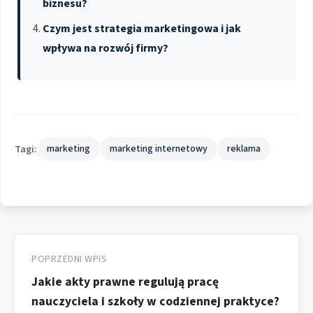
biznesu?
Czym jest strategia marketingowa i jak
wpływa na rozwój firmy?
Tagi:
marketing
marketing internetowy
reklama
Nawigacja
wpisu
POPRZEDNI WPIS
Jakie akty prawne regulują pracę
nauczyciela i szkoły w codziennej praktyce?