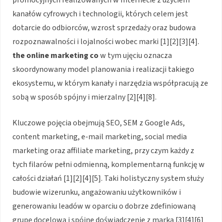
promocyjnych realizowanych w Internecie z użyciem
kanałów cyfrowych i technologii, których celem jest
dotarcie do odbiorców, wzrost sprzedaży oraz budowa
rozpoznawalności i lojalności wobec marki [1][2][3][4].
the online marketing co
w tym ujęciu oznacza
skoordynowany model planowania i realizacji takiego
ekosystemu, w którym kanały i narzędzia współpracują ze
sobą w sposób spójny i mierzalny [2][4][8].
Kluczowe pojęcia obejmują SEO, SEM z Google Ads,
content marketing, e-mail marketing, social media
marketing oraz affiliate marketing, przy czym każdy z
tych filarów pełni odmienną, komplementarną funkcję w
całości działań [1][2][4][5]. Taki holistyczny system służy
budowie wizerunku, angażowaniu użytkowników i
generowaniu leadów w oparciu o dobrze zdefiniowaną
grupę docelową i spójne doświadczenie z marką [3][4][6]