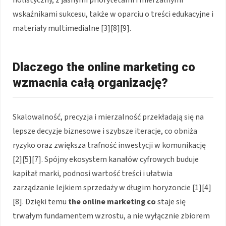
holistyczny, z jasnymi priorytetami i mierzalnymi
wskaźnikami sukcesu, także w oparciu o treści edukacyjne i
materiały multimedialne [3][8][9].
Dlaczego the online marketing co
wzmacnia całą organizację?
Skalowalność, precyzja i mierzalność przekładają się na
lepsze decyzje biznesowe i szybsze iteracje, co obniża
ryzyko oraz zwiększa trafność inwestycji w komunikację
[2][5][7]. Spójny ekosystem kanałów cyfrowych buduje
kapitał marki, podnosi wartość treści i ułatwia
zarządzanie lejkiem sprzedaży w długim horyzoncie [1][4]
[8]. Dzięki temu
the online marketing co
staje się
trwałym fundamentem wzrostu, a nie wyłącznie zbiorem