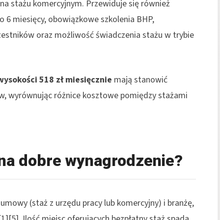
 na stażu komercyjnym. Przewiduje się również
o 6 miesięcy, obowiązkowe szkolenia BHP,
zestników oraz możliwość świadczenia stażu w trybie
ysokości 518 zł miesięcznie
mają stanowić
ów, wyrównując różnice kosztowe pomiędzy stażami
ć na dobre wynagrodzenie?
 umowy (staż z urzędu pracy lub komercyjny) i branżę,
][5]. Ilość miejsc oferujących bezpłatny staż spada,