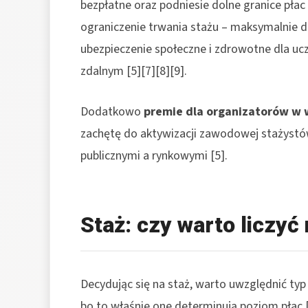
bezpłatne oraz podniesie dolne granice płac
ograniczenie trwania stażu – maksymalnie d
ubezpieczenie społeczne i zdrowotne dla uc
zdalnym [5][7][8][9].
Dodatkowo
premie dla organizatorów w w
zachętę do aktywizacji zawodowej stażyst
publicznymi a rynkowymi [5].
Staż: czy warto liczy
Decydując się na staż, warto uwzględnić typ
bo to właśnie one determinują poziom płac [1