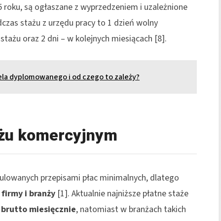
5 roku, są ogłaszane z wyprzedzeniem i uzależnione
dczas stażu z urzędu pracy to 1 dzień wolny
tażu oraz 2 dni – w kolejnych miesiącach [8].
ela dyplomowanego i od czego to zależy?
ażu komercyjnym
ulowanych przepisami płac minimalnych, dlatego
firmy i branży
[1]. Aktualnie najniższe płatne staże
 brutto miesięcznie
, natomiast w branżach takich