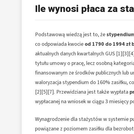
Ile wynosi płaca za st
Podstawową wiedzą jest to, że
stypendiu
co odpowiada kwocie
od 1790 do 1994 zł 
aktualnych danych kwartalnych GUS [1][3][4
tytułu umowy o pracę, lecz osobną kategori
finansowanym ze środków publicznych lub un
waloryzacja stypendium do 160% zasiłku, c
[2][5][7]. Przewidziana jest także wypłata
p
wypłacanej na wniosek w ciągu 3 miesięcy po
Wynagrodzenie dla stażystów w systemie pu
powiązane z poziomem zasiłku dla bezrobot