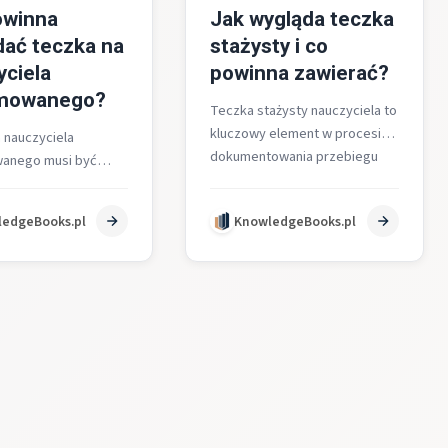
owinna
Jak wygląda teczka
dać teczka na
stażysty i co
yciela
powinna zawierać?
mowanego?
Teczka stażysty nauczyciela to
kluczowy element w procesie
 nauczyciela
dokumentowania przebiegu
anego musi być
stażu na stopień nauczyciela
 na dwie części A i B,
kontraktowego w polskim
 białej wiązanej
edgeBooks.pl
KnowledgeBooks.pl
systemie oświaty. Jej…
 miękką…