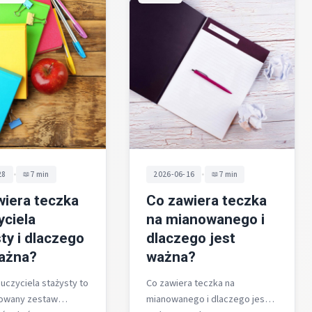
•
•
28
7 min
2026-06-16
7 min
wiera teczka
Co zawiera teczka
yciela
na mianowanego i
ty i dlaczego
dlaczego jest
ważna?
ważna?
uczyciela stażysty to
Co zawiera teczka na
owany zestaw
mianowanego i dlaczego jest