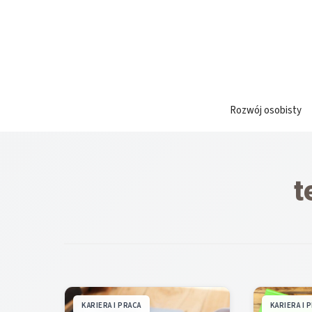
Przejdź
do
treści
Rozwój osobisty
t
KARIERA I PRACA
KARIERA I 