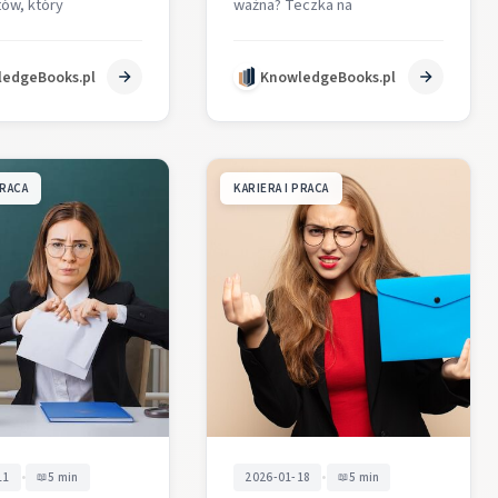
ów, który
ważna? Teczka na
a kwalifikacje,
mianowanego zawiera
tażu i spełnienie
uporządkowany zestaw
edgeBooks.pl
KnowledgeBooks.pl
do dalszego awansu.
dokumentów
trzy…
potwierdzających kwalifikacje,
przebieg stażu,…
PRACA
KARIERA I PRACA
•
•
11
5 min
2026-01-18
5 min