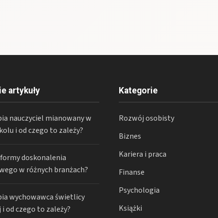
ie artykuły
Kategorie
abia nauczyciel mianowany w
Rozwój osobisty
olu i od czego to zależy?
Biznes
Kariera i praca
ą formy doskonalenia
ego w różnych branżach?
Finanse
Psychologia
abia wychowawca świetlicy
Książki
 i od czego to zależy?