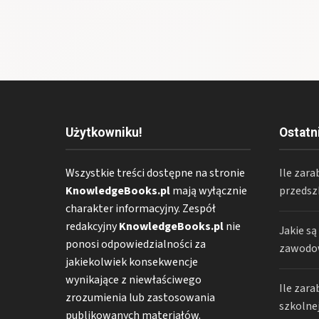
Użytkowniku!
Ostatn
Wszystkie treści dostępne na stronie
Ile zar
KnowledgeBooks.pl
mają wyłącznie
przedszk
charakter informacyjny. Zespół
redakcyjny
KnowledgeBooks.pl
nie
Jakie s
ponosi odpowiedzialności za
zawodow
jakiekolwiek konsekwencje
wynikające z niewłaściwego
Ile zar
zrozumienia lub zastosowania
szkolnej
publikowanych materiałów.