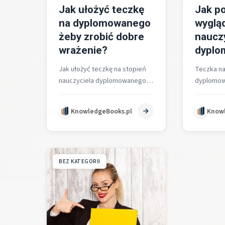
Jak ułożyć teczkę
Jak p
na dyplomowanego
wyglą
żeby zrobić dobre
naucz
wrażenie?
dyplo
Jak ułożyć teczkę na stopień
Teczka na
nauczyciela dyplomowanego,
dyplomow
aby od pierwszej strony zrobić
podzielona
dobre wrażenie? Wybierz białą
złożona w
KnowledgeBooks.pl
Knowl
papierową teczkę z gumką…
teczce z
BEZ KATEGORII