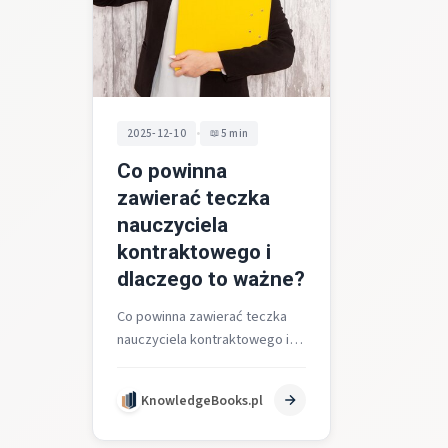
•
2025-12-10
5 min
Co powinna
zawierać teczka
nauczyciela
kontraktowego i
dlaczego to ważne?
Co powinna zawierać teczka
nauczyciela kontraktowego i
dlaczego to ważne? Teczka
nauczyciela kontraktowego to
KnowledgeBooks.pl
zestaw dokumentów, których
kompletność i poprawność…