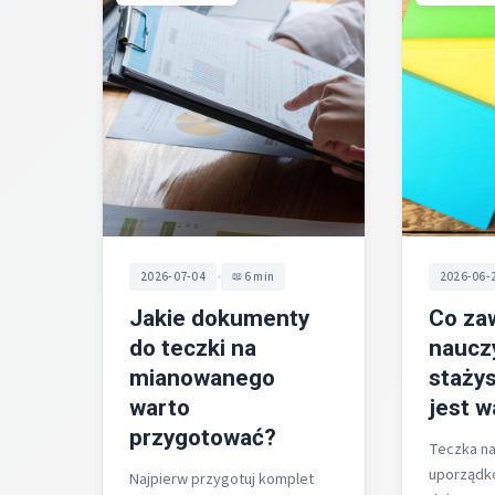
•
2026-07-04
6 min
2026-06-
Jakie dokumenty
Co za
do teczki na
naucz
mianowanego
stażys
warto
jest 
przygotować?
Teczka na
uporządk
Najpierw przygotuj komplet