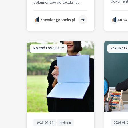
dokument
dokumentów do teczki na
potwierdz
mianowanego: poświadczone
przebieg s
kopie dyplomów i kwalifikacji,
KnowledgeBooks.pl
Knowl
wymagań 
kopię aktu nadania stopnia
Zawiera 
nauczyciela kontraktowego,
decyzję…
ROZWÓJ OSOBISTY
KARIERA I 
•
2026-04-24
6 min
2026-03-