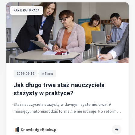
KARIERA I PRACA
•
2026-06-12
5 min
Jak długo trwa staż nauczyciela
stażysty w praktyce?
Staż nauczyciela stażysty w dawnym systemie trwał 9
miesięcy, natomiast dziś formalnie nie istnieje. Po reformie
obowiązuje etap przygotowanie do…
KnowledgeBooks.pl