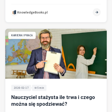
się od 100 do 1000 zł.…
KnowledgeBooks.pl
KARIERA I PRACA
•
2026-02-17
5 min
Nauczyciel stażysta ile trwa i czego
można się spodziewać?