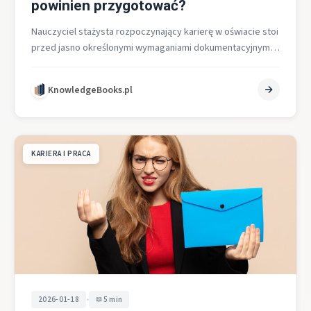
powinien przygotować?
Nauczyciel stażysta rozpoczynający karierę w oświacie stoi
przed jasno określonymi wymaganiami dokumentacyjnymi.
Już w chwili zatrudnienia musi zgromadzić odpowiednie
zaświadczenia…
KnowledgeBooks.pl
KARIERA I PRACA
•
2026-01-18
5 min