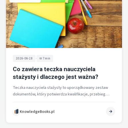
•
2026-06-28
7 min
Co zawiera teczka nauczyciela
stażysty i dlaczego jest ważna?
Teczka nauczyciela stażysty to uporządkowany zestaw
dokumentów, który potwierdza kwalifikacje, przebieg
stażu i spełnienie wymagań do dalszego awansu. Zawiera
trzy…
KnowledgeBooks.pl